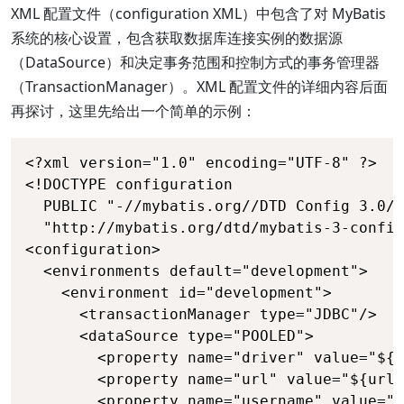
XML 配置文件（configuration XML）中包含了对 MyBatis
系统的核心设置，包含获取数据库连接实例的数据源
（DataSource）和决定事务范围和控制方式的事务管理器
（TransactionManager）。XML 配置文件的详细内容后面
再探讨，这里先给出一个简单的示例：
<?xml version="1.0" encoding="UTF-8" ?>

<!DOCTYPE configuration

  PUBLIC "-//mybatis.org//DTD Config 3.0//
  "http://mybatis.org/dtd/mybatis-3-config
<configuration>

  <environments default="development">

    <environment id="development">

      <transactionManager type="JDBC"/>

      <dataSource type="POOLED">

        <property name="driver" value="${d
        <property name="url" value="${url}
        <property name="username" value="$