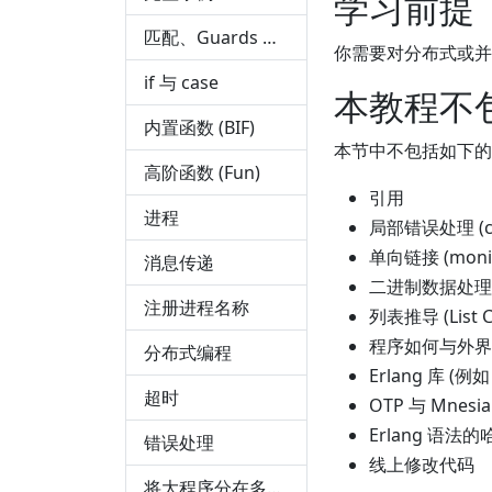
学习前提
匹配、Guards 与变量的作用域
你需要对分布式或并
if 与 case
本教程不
内置函数 (BIF)
本节中不包括如下的
高阶函数 (Fun)
引用
进程
局部错误处理 (cat
单向链接 (monit
消息传递
二进制数据处理 (bi
注册进程名称
列表推导 (List C
程序如何与外界
分布式编程
Erlang 库 (
超时
OTP 与 Mnes
Erlang 语法
错误处理
线上修改代码
将大程序分在多个文件中