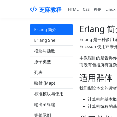
芝麻教程
HTML
CSS
PHP
Linux
Erlang 
Erlang 简介
Erlang 是一
Erlang Shell
Ericsson 使用
模块与函数
本教程目的是告诉你如
原子类型
而没有包括所有复
列表
适用群体
映射 (Map)
我们假设本文的读者
标准模块与使用手册
计算机的基本概
输出至终端
计算机编程的基
完整示例