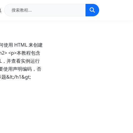
具
何使用 HTML 来创建
h2> <p>本教程包含
ML，并查看实例运行
中文网页需要使用声明编码，否
&lt;/h1&gt;