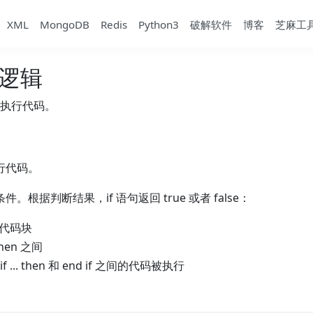
XML
MongoDB
Redis
Python3
破解软件
博客
芝麻工
B 逻辑
执行代码。
行代码。
件。根据判断结果，if 语句返回 true 或者 false：
个代码块
hen 之间
... then 和 end if 之间的代码被执行