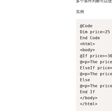
多个条件判断可以
实例
@Code

Dim price=25

End Code

<html>

<body>

@If price>=30
@<p>The price
ElseIf price>
@<p>The price
Else

@<p>The price
End If

</body>

</html>