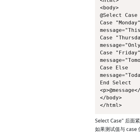
<html>

<body>

@Select Case 
Case "Monday"
message="This
Case "Thursda
message="Only
Case "Friday"
message="Tomo
Case Else

message="Toda
End Select

<p>@message</
</body>

</html>
Select Case
如果测试值与 cas