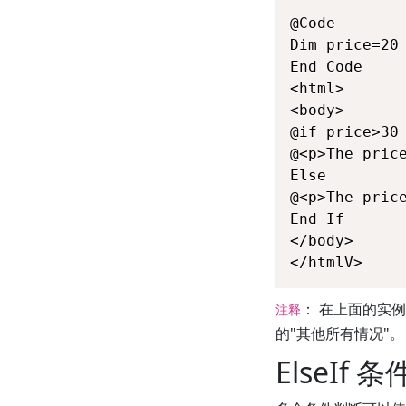
@Code

Dim price=20

End Code

<html>

<body>

@if price>30 
@<p>The price
Else

@<p>The price
End If

</body>

</htmlV>
： 在上面的实例
注释
的"其他所有情况"。
ElseIf 条