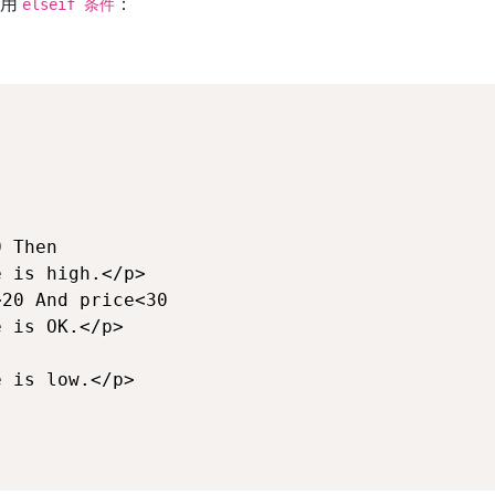
使用
：
elseif 条件
 Then

 is high.</p>

20 And price<30

 is OK.</p>

 is low.</p>
