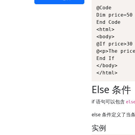
@Code

Dim price=50

End Code

<html>

<body>

@If price>30 
@<p>The price
End If

</body>

</html> 
Else 条件
if 语句可以包含
els
else 条件定义了
实例