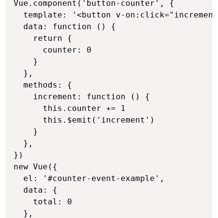
Vue.component('button-counter', {

  template: '<button v-on:click="increment
  data: function () {

    return {

      counter: 0

    }

  },

  methods: {

    increment: function () {

      this.counter += 1

      this.$emit('increment')

    }

  },

})

new Vue({

  el: '#counter-event-example',

  data: {

    total: 0

  },
