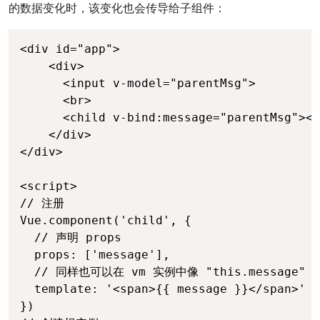
的数据变化时，该变化也会传导给子组件：
<div id="app">

    <div>

      <input v-model="parentMsg">

      <br>

      <child v-bind:message="parentMsg"></
    </div>

</div>

<script>

// 注册

Vue.component('child', {

  // 声明 props

  props: ['message'],

  // 同样也可以在 vm 实例中像 "this.message" 
  template: '<span>{{ message }}</span>'

})
