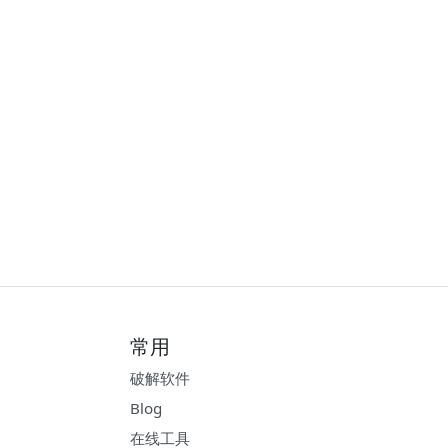
常用
破解软件
Blog
在线工具