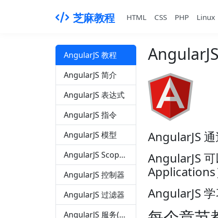
芝麻教程
HTML
CSS
PHP
Linux
Angular
AngularJS 教程
AngularJS 简介
AngularJS 表达式
AngularJS 指令
Angular
AngularJS 模型
AngularJS Scope(作用域)
AngularJ
Applicatio
AngularJS 控制器
AngularJ
AngularJS 过滤器
每个章节
AngularJS 服务(Service)