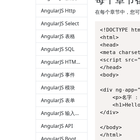
AngularJS Http
在每个章节中，您可
AngularJS Select
<!DOCTYPE htm
AngularJS 表格
<html>

<head>

AngularJS SQL
<meta charset
<script src=
AngularJS HTML DOM
</head>

AngularJS 事件
<body>

AngularJS 模块
<div ng-app="
 	<p>名字 : <input type="text" ng-model="name"></p>

AngularJS 表单
 	<h1>Hello {{name}}</h1>

</div>

AngularJS 输入验证
AngularJS API
</body>

</html>
AngularJS Bootstrap