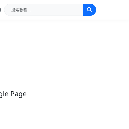
具
e Page