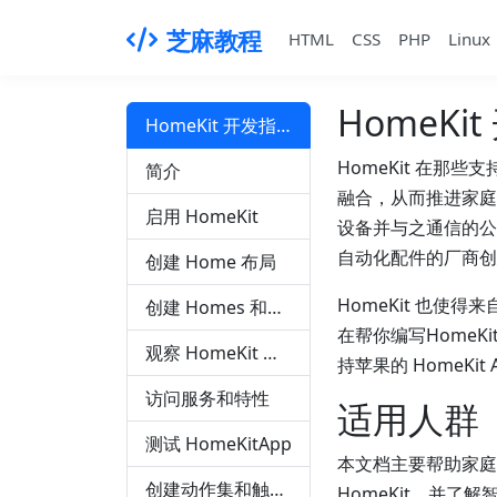
芝麻教程
HTML
CSS
PHP
Linux
HomeKi
HomeKit 开发指南
HomeKit 在那些支
简介
融合，从而推进家庭
启用 HomeKit
设备并与之通信的公开 
自动化配件的厂商创
创建 Home 布局
HomeKit 也
创建 Homes 和添加 Accessories
在帮你编写HomeK
观察 HomeKit 数据库的变化
持苹果的 HomeKit Ac
访问服务和特性
适用人群
测试 HomeKitApp
本文档主要帮助家庭自
创建动作集和触发器
HomeKit，并了