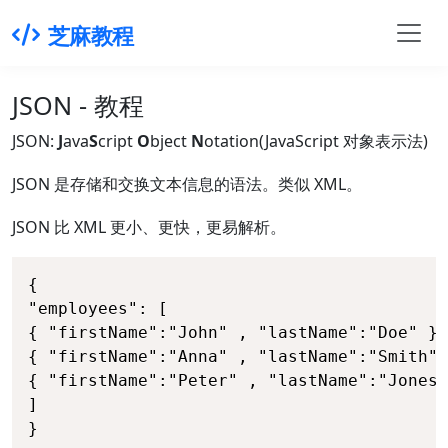
芝麻教程
JSON - 教程
JSON:
J
ava
S
cript
O
bject
N
otation(JavaScript 对象表示法)
JSON 是存储和交换文本信息的语法。类似 XML。
JSON 比 XML 更小、更快，更易解析。
{

"employees": [

{ "firstName":"John" , "lastName":"Doe" },

{ "firstName":"Anna" , "lastName":"Smith" 
{ "firstName":"Peter" , "lastName":"Jones"
]

}