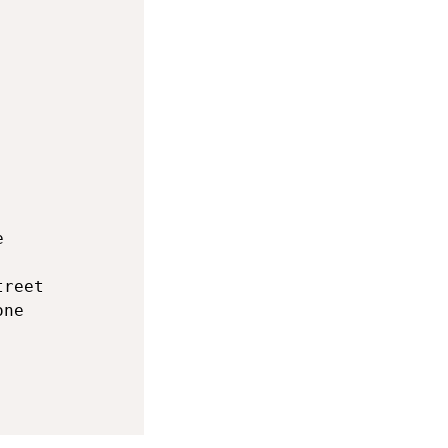
  



reet  

ne  
