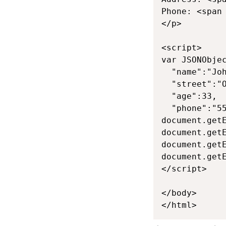
Phone: <span 
</p>  

<script>

var JSONObjec
  "name":"Joh
  "street":"O
  "age":33,

  "phone":"55
document.getE
document.getE
document.getE
document.getE
</script>

</body>

</html>