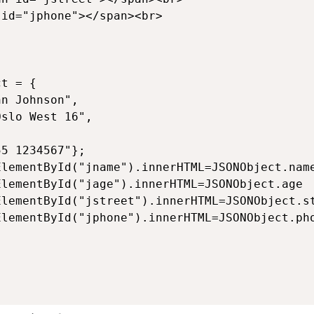
id="jphone"></span><br> 

t = {

n Johnson",

slo West 16", 

5 1234567"};

lementById("jname").innerHTML=JSONObject.name
lementById("jage").innerHTML=JSONObject.age  
lementById("jstreet").innerHTML=JSONObject.st
lementById("jphone").innerHTML=JSONObject.pho