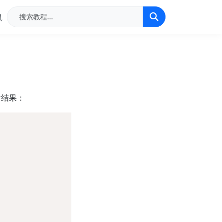
具
看结果：