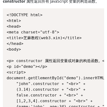
constructor
属性返回所有 JavaScript 变量的构造函数。
<!DOCTYPE html>

<html>

<head>

<meta charset="utf-8">

<title>芝麻教程(web3.xin)</title>

</head>

<body>

<p> constructor 属性返回变量或对象的构造函数。</p
<p id="demo"></p>

<script>

document.getElementById("demo").innerHTML 
    "john".constructor + "<br>" +

    (3.14).constructor + "<br>" +

    false.constructor + "<br>" +

    [1,2,3,4].constructor + "<br>" +

    {name:'john', age:34}.constructor + "<