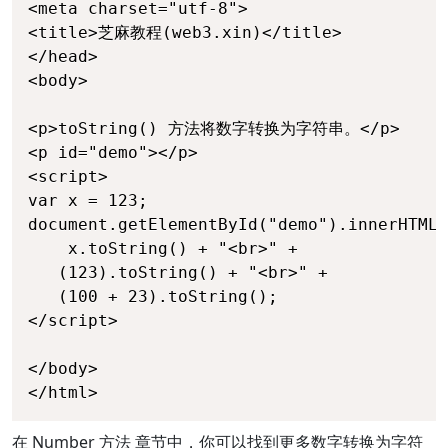
<meta charset="utf-8">

<title>芝麻教程(web3.xin)</title>

</head>

<body>

<p>toString() 方法将数字转换为字符串。</p>

<p id="demo"></p>

<script>

var x = 123;

document.getElementById("demo").innerHTML 
    x.toString() + "<br>" +

   (123).toString() + "<br>" +

   (100 + 23).toString();

</script>

</body>

</html>
在 Number 方法
章节中，你可以找到更多数字转换为字符