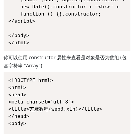
    new Date().constructor + "<br>" +

    function () {}.constructor;

</script>

</body>

</html>
你可以使用 constructor 属性来查看是对象是否为数组 (包
含字符串 "Array"):
<!DOCTYPE html>

<html>

<head>

<meta charset="utf-8">

<title>芝麻教程(web3.xin)</title>

</head>

<body>
