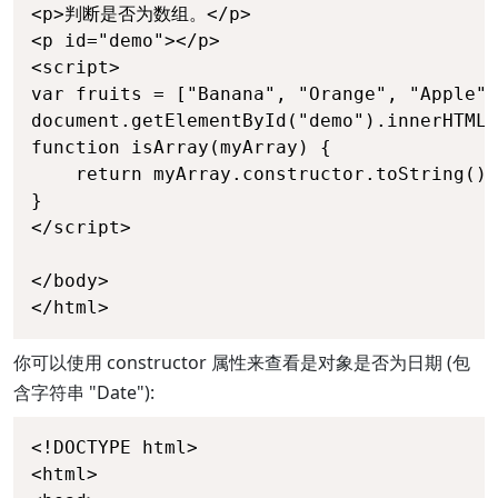
<p>判断是否为数组。</p>

<p id="demo"></p>

<script>

var fruits = ["Banana", "Orange", "Apple",
document.getElementById("demo").innerHTML 
function isArray(myArray) {

    return myArray.constructor.toString().
}

</script>

</body>

</html>
你可以使用 constructor 属性来查看是对象是否为日期 (包
含字符串 "Date"):
<!DOCTYPE html>

<html>
