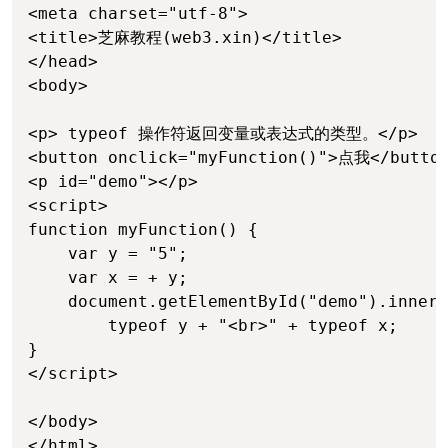
<meta charset="utf-8">

<title>芝麻教程(web3.xin)</title>

</head>

<body>

<p> typeof 操作符返回变量或表达式的类型。</p>

<button onclick="myFunction()">点我</button
<p id="demo"></p>

<script>

function myFunction() {

    var y = "5";

    var x = + y;

    document.getElementById("demo").innerH
		typeof y + "<br>" + typeof x;

}

</script>

</body>

</html>