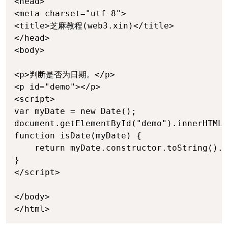
<head>

<meta charset="utf-8">

<title>芝麻教程(web3.xin)</title>

</head>

<body>

<p>判断是否为日期。</p>

<p id="demo"></p>

<script>

var myDate = new Date();

document.getElementById("demo").innerHTML 
function isDate(myDate) {

    return myDate.constructor.toString().i
}

</script>

</body>

</html>