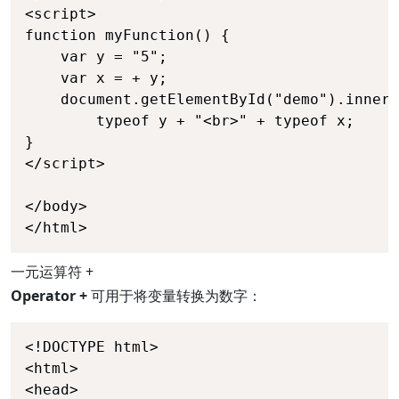
<script>

function myFunction() {

    var y = "5";

    var x = + y;

    document.getElementById("demo").innerH
		typeof y + "<br>" + typeof x;

}

</script>

</body>

</html>
一元运算符 +
Operator +
可用于将变量转换为数字：
<!DOCTYPE html>

<html>

<head>
