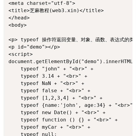
<meta charset="utf-8">

<title>芝麻教程(web3.xin)</title>

</head>

<body>

<p> typeof 操作符返回变量、对象、函数、表达式的类型
<p id="demo"></p>

<script>

document.getElementById("demo").innerHTML 
    typeof "john" + "<br>" +

    typeof 3.14 + "<br>" +

    typeof NaN + "<br>" +

    typeof false + "<br>" +

    typeof [1,2,3,4] + "<br>" +

    typeof {name:'john', age:34} + "<br>" 
    typeof new Date() + "<br>" +

    typeof function () {} + "<br>" +

    typeof myCar + "<br>" +

    typeof null;
