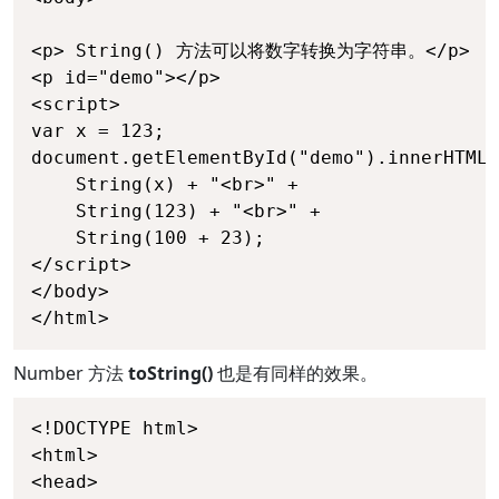
<p> String() 方法可以将数字转换为字符串。</p>

<p id="demo"></p>

<script>

var x = 123;

document.getElementById("demo").innerHTML 
    String(x) + "<br>" +

    String(123) + "<br>" +

    String(100 + 23);

</script>

</body>

</html>
Number 方法
toString()
也是有同样的效果。
<!DOCTYPE html>

<html>

<head>
