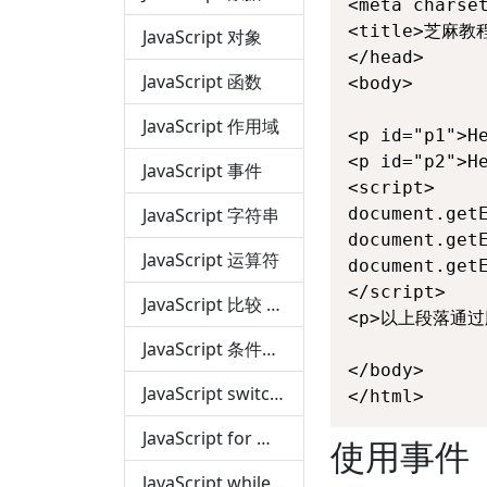
<meta charset
<title>芝麻教程(
JavaScript 对象
</head>

JavaScript 函数
<body>

JavaScript 作用域
<p id="p1">He
<p id="p2">He
JavaScript 事件
<script>

JavaScript 字符串
document.getE
document.getE
JavaScript 运算符
document.getE
</script>

JavaScript 比较 和 逻辑运算符
<p>以上段落通过
JavaScript 条件语句
</body>

JavaScript switch 语句
</html>
JavaScript for 循环
使用事件
JavaScript while 循环