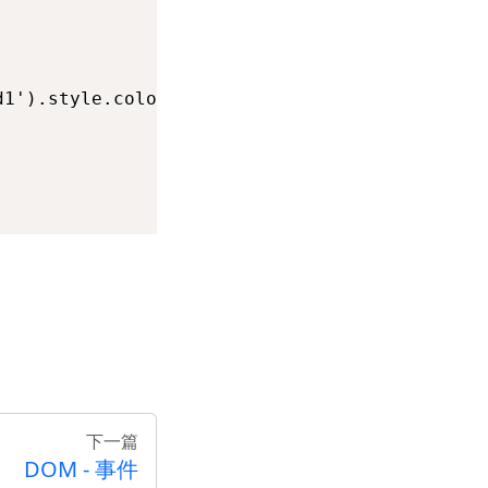
1').style.color='red'">

下一篇
DOM - 事件