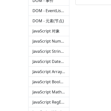
DOM - 事件
DOM - EventListener
DOM - 元素(节点)
JavaScript 对象
JavaScript Number（数字）
JavaScript String（字符串）
JavaScript Date（时间）
JavaScript Array（数组）
JavaScript Boolean（布尔值）
JavaScript Math（算数）
JavaScript RegExp（正则）