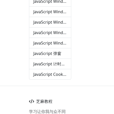
JavaScript Window
JavaScript Window Screen
JavaScript Window Location
JavaScript Window History
JavaScript Window Navigator
JavaScript 弹窗
JavaScript 计时事件
JavaScript Cookies
芝麻教程
学习让你我与众不同