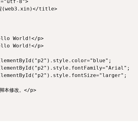
="utf-8">

web3.xin)</title>

llo World!</p>

llo World!</p>

lementById("p2").style.color="blue";

lementById("p2").style.fontFamily="Arial";

lementById("p2").style.fontSize="larger";

脚本修改。</p>
