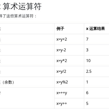
ipt 算术运算符
解释了这些算术运算符：
述
例子
x 运算结果
法
x=y+2
7
法
x=y-2
3
法
x=y*2
10
法
x=y/2
2.5
模（余数）
x=y%2
1
增
x=++y
6
x=y++
5