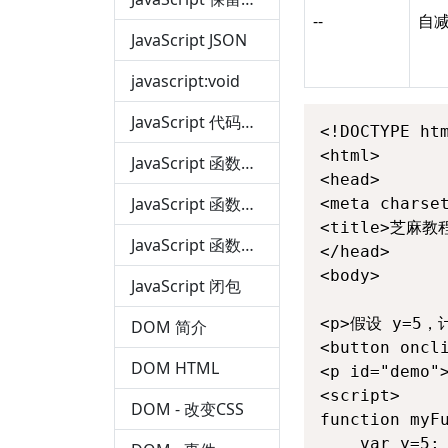
--
自
JavaScript JSON
javascript:void
JavaScript 代码规范
<!DOCTYPE htm
<html>

JavaScript 函数定义
<head> 

JavaScript 函数参数
<meta charset
<title>芝麻教程(
JavaScript 函数调用
</head>

<body>

JavaScript 闭包
<p>假设 y=5，
DOM 简介
<button oncl
DOM HTML
<p id="demo">
<script>

DOM - 改变CSS
function myFu
	var y=5;
