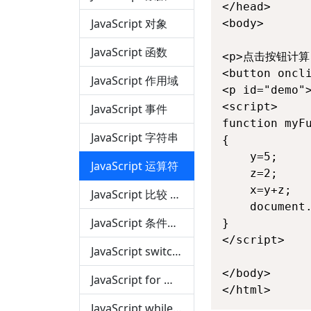
</head>

JavaScript 对象
<body>

JavaScript 函数
<p>点击按钮计算 
<button oncl
JavaScript 作用域
<p id="demo">
<script>

JavaScript 事件
function myFu
JavaScript 字符串
{

	y=5;

JavaScript 运算符
	z=2;

	x=y+z;

JavaScript 比较 和 逻辑运算符
	document.getElementById("demo").innerHTML=x;

JavaScript 条件语句
}

</script>

JavaScript switch 语句
</body>

JavaScript for 循环
</html>
JavaScript while 循环