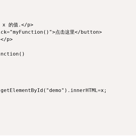
x 的值.</p>

ick="myFunction()">点击这里</button>

</p>

nction()
