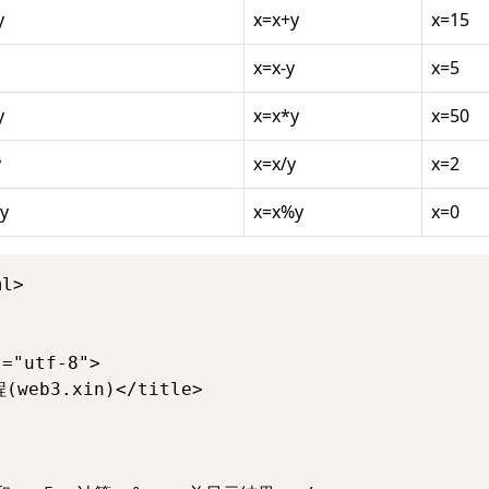
y
x=x+y
x=15
x=x-y
x=5
y
x=x*y
x=50
y
x=x/y
x=2
y
x=x%y
x=0
l>

="utf-8"> 

web3.xin)</title> 
