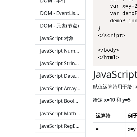
DOM - 事件
	var x=y+2;

DOM - EventListener
	var demoP=document.getElementById("demo")

	demoP.innerHTML="x=" + x;

DOM - 元素(节点)
}

</script>

JavaScript 对象
</body>

JavaScript Number（数字）
</html>
JavaScript String（字符串）
JavaScr
JavaScript Date（时间）
赋值运算符用于给 Jav
JavaScript Array（数组）
给定
x=10
和
y=5
，
JavaScript Boolean（布尔值）
JavaScript Math（算数）
运算符
例
JavaScript RegExp（正则）
=
x=y