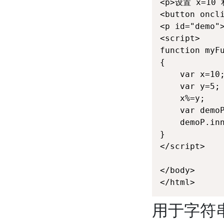
<p>设置 x=10 
<button oncl
<p id="demo">
<script>

function myFu
{

	var x=10;

	var y=5;

	x%=y;

	var demoP=document.getElementById("demo")

	demoP.innerHTML="x=" + x;

}

</script>

</body>

</html>
用于字符串