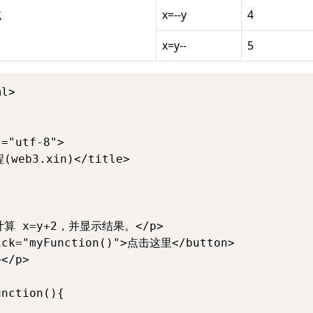
减
x=--y
4
x=y--
5
l>

="utf-8"> 

web3.xin)</title> 

计算 x=y+2，并显示结果。</p>

ick="myFunction()">点击这里</button>

</p>

nction(){
