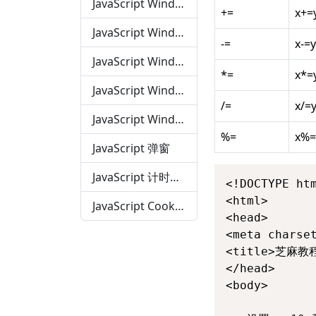
JavaScript Window
+=
x+=
JavaScript Window Screen
-=
x-=y
JavaScript Window Location
*=
x*=
JavaScript Window History
/=
x/=
JavaScript Window Navigator
%=
x%=
JavaScript 弹窗
JavaScript 计时事件
<!DOCTYPE htm
<html>

JavaScript Cookies
<head> 

<meta charset
<title>芝麻教程(
</head>

<body>
