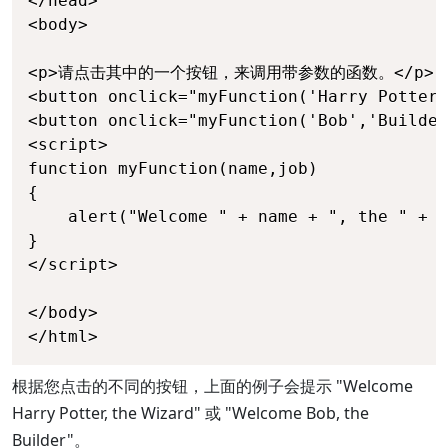
</head>

<body>

<p>请点击其中的一个按钮，来调用带参数的函数。</p>

<button onclick="myFunction('Harry Potter
<button onclick="myFunction('Bob','Builde
<script>

function myFunction(name,job)

{

	alert("Welcome " + name + ", the " + job);

}

</script>

</body>

</html>
根据您点击的不同的按钮，上面的例子会提示 "Welcome
Harry Potter, the Wizard" 或 "Welcome Bob, the
Builder"。