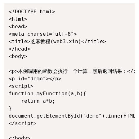
<!DOCTYPE html>

<html>

<head> 

<meta charset="utf-8"> 

<title>芝麻教程(web3.xin)</title> 

</head>

<body>

<p>本例调用的函数会执行一个计算，然后返回结果：</p>
<p id="demo"></p>

<script>

function myFunction(a,b){

	return a*b;

}

document.getElementById("demo").innerHTML=
</script>

</body>
