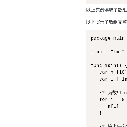
以上实例读取了数组b
以下演示了数组完整
package main

import "fmt"

func main() {
   var n [1
   var i,j in
   /* 为数组 n
   for i = 0;
      n[i] =
   }

   /* 输出每个