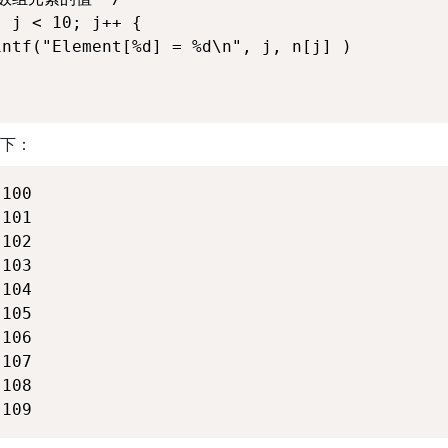
 j < 10; j++ {

ntf("Element[%d] = %d\n", j, n[j] )

下：
100

101

102

103

104

105

106

107

108

 109