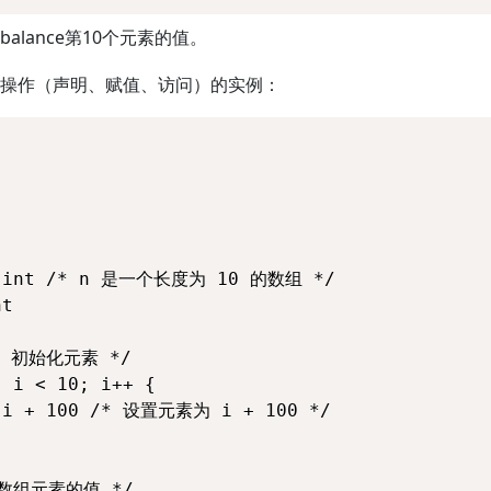
alance第10个元素的值。
操作（声明、赋值、访问）的实例：


0]int /* n 是一个长度为 10 的数组 */

t

 初始化元素 */         

 i < 10; i++ {

 i + 100 /* 设置元素为 i + 100 */

数组元素的值 */
