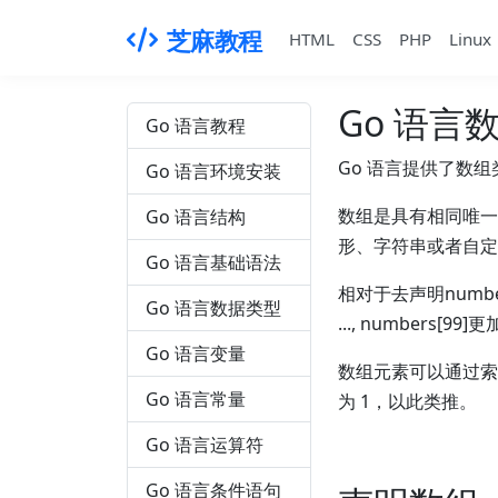
芝麻教程
HTML
CSS
PHP
Linux
Go 语言
Go 语言教程
Go 语言提供了数
Go 语言环境安装
数组是具有相同唯一
Go 语言结构
形、字符串或者自定
Go 语言基础语法
相对于去声明number0,
Go 语言数据类型
..., numbers[
Go 语言变量
数组元素可以通过索
Go 语言常量
为 1，以此类推。
Go 语言运算符
Go 语言条件语句