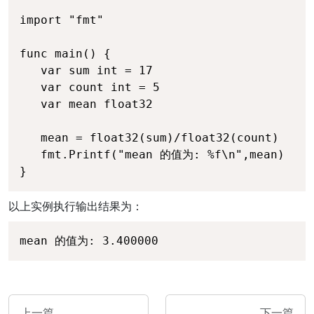
import "fmt"

func main() {

   var sum int = 17

   var count int = 5

   var mean float32

   mean = float32(sum)/float32(count)

   fmt.Printf("mean 的值为: %f\n",mean)

}
以上实例执行输出结果为：
mean 的值为: 3.400000
上一篇
下一篇