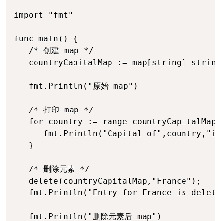
import "fmt"

func main() {   

   /* 创建 map */

   countryCapitalMap := map[string] string
   fmt.Println("原始 map")   

   /* 打印 map */

   for country := range countryCapitalMap 
      fmt.Println("Capital of",country,"is
   }

   /* 删除元素 */

   delete(countryCapitalMap,"France");

   fmt.Println("Entry for France is delete
   fmt.Println("删除元素后 map")   
