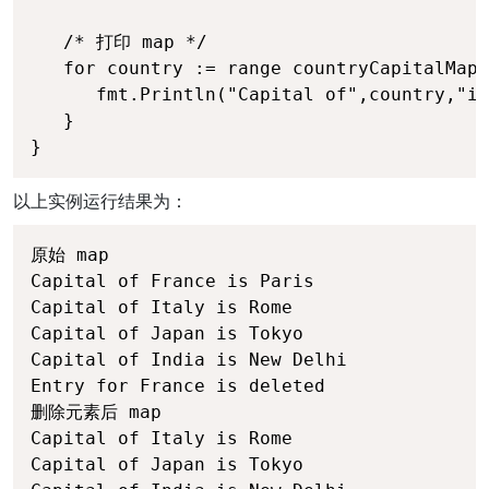
   /* 打印 map */

   for country := range countryCapitalMap 
      fmt.Println("Capital of",country,"is
   }

}
以上实例运行结果为：
原始 map

Capital of France is Paris

Capital of Italy is Rome

Capital of Japan is Tokyo

Capital of India is New Delhi

Entry for France is deleted

删除元素后 map

Capital of Italy is Rome

Capital of Japan is Tokyo
