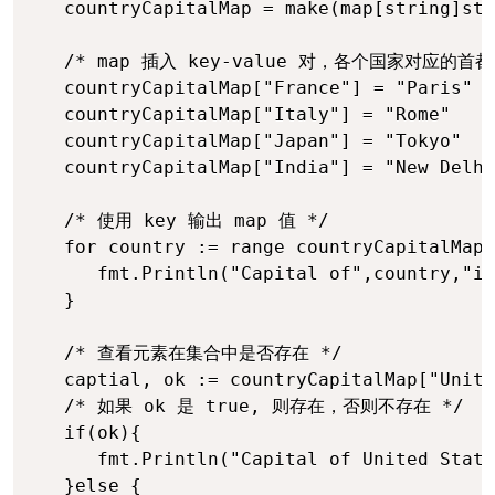
   countryCapitalMap = make(map[string]str
   /* map 插入 key-value 对，各个国家对应的首都 
   countryCapitalMap["France"] = "Paris"

   countryCapitalMap["Italy"] = "Rome"

   countryCapitalMap["Japan"] = "Tokyo"

   countryCapitalMap["India"] = "New Delhi
   /* 使用 key 输出 map 值 */

   for country := range countryCapitalMap 
      fmt.Println("Capital of",country,"is
   }

   /* 查看元素在集合中是否存在 */

   captial, ok := countryCapitalMap["Unite
   /* 如果 ok 是 true, 则存在，否则不存在 */

   if(ok){

      fmt.Println("Capital of United State
   }else {
