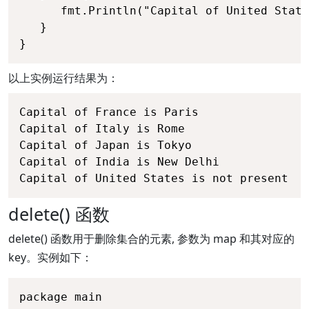
      fmt.Println("Capital of United State
   }

}
以上实例运行结果为：
Capital of France is Paris

Capital of Italy is Rome

Capital of Japan is Tokyo

Capital of India is New Delhi

Capital of United States is not present
delete() 函数
delete() 函数用于删除集合的元素, 参数为 map 和其对应的
key。实例如下：
package main
